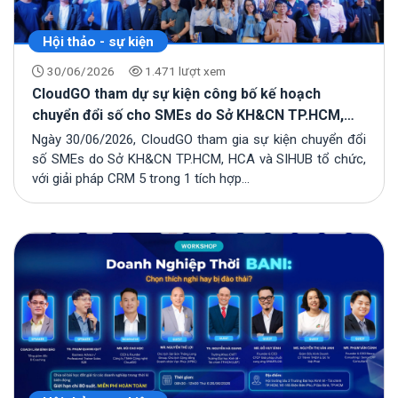
17/07/2026
Hội thảo - sự kiện
Bộ KH&CN công bố 1.591 sản phẩm chuyển
30/06/2026
1.471 lượt xem
đổi số quốc gia 2026: Doanh nghiệp tra cứu
thế nào?
CloudGO tham dự sự kiện công bố kế hoạch
13/07/2026
chuyển đổi số cho SMEs do Sở KH&CN TP.HCM,
HCA và SIHUB tổ chức
Ngày 30/06/2026, CloudGO tham gia sự kiện chuyển đổi
số SMEs do Sở KH&CN TP.HCM, HCA và SIHUB tổ chức,
với giải pháp CRM 5 trong 1 tích hợp...