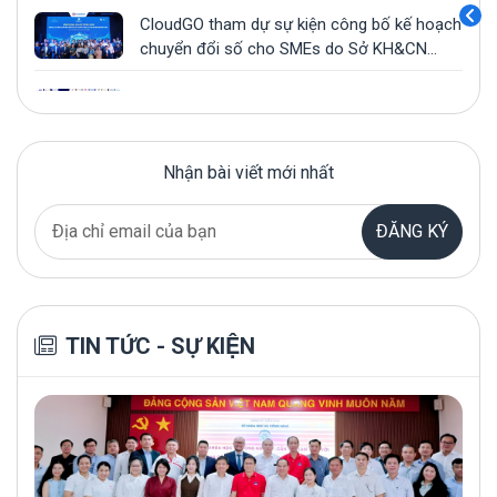
CloudGO tham dự sự kiện công bố kế hoạch
chuyển đổi số cho SMEs do Sở KH&CN
TP.HCM, HCA và SIHUB tổ chức
CloudGO đồng hành cùng ICC - Workshop
“Doanh nghiệp thời BANI: Chọn thích nghi
hay bị đào thải?”
Nhận bài viết mới nhất
CloudGO x VPBC phối hợp tổ chức thành
công sự kiện “Tết doanh nhân VPBC 2024 -
Vạn Điều Phúc”
ĐĂNG KÝ
CloudGO làm Ban giám khảo cuộc thi Học
thuật Khoa Hệ thống thông tin UIT AISC
2024
CloudGO đồng hành cùng Cộng đồng doanh
TIN TỨC - SỰ KIỆN
nhân Vạn Phúc (VPBC) tại YEP 2024
{ĐĂNG KÝ THAM GIA MIỄN PHÍ}Workshop
"Affiliate Marketing - Xu hướng tăng trưởng
doanh nghiệp"
CloudGO đồng hành cùng MobiFone trong