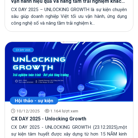
vận hành hiệu quả và nâng tầm trải nghiệm khách
hàng cho doanh nghiệp Việt
CX DAY 2025 – UNLOCKING GROWTH là sự kiện chuyên
sâu giúp doanh nghiệp Việt tối ưu vận hành, ứng dụng
công nghệ số và nâng tầm trải nghiệm k...
Hội thảo - sự kiện
10/12/2025
1.164 lượt xem
CX DAY 2025 - Unlocking Growth
CX DAY 2025 - UNLOCKING GROWTH (23.12.2025),một
sự kiện tâm huyết được xây dựng từ hơn 15 NĂM kinh