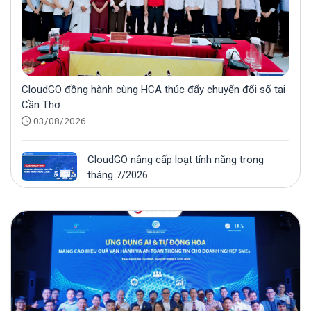
sự kiện “Maximizing The Future” 2024
CloudGO đồng hành cùng HCA thúc đẩy chuyển đổi số tại
Cần Thơ
03/08/2026
CloudGO nâng cấp loạt tính năng trong
tháng 7/2026
31/07/2026
Growth On Zalo 2026 khép lại: CloudGO
đồng hành trong vai trò Nhà tài trợ Bạc
28/07/2026
CloudGO đồng hành cùng Growth On Zalo
2026 với vai trò Nhà tài trợ Bạc