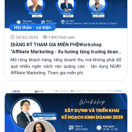
Hội thảo - sự kiện
24/02/2025
1.892 lượt xem
{ĐĂNG KÝ THAM GIA MIỄN PHÍ}Workshop
"Affiliate Marketing - Xu hướng tăng trưởng doanh
nghiệp"
Mở rộng khách hàng, tăng doanh thu mà không phải đổ
quá nhiều ngân sách vào quảng cáo - tận dụng NGAY
Affiliate Marketing. Tham gia miễn phí...